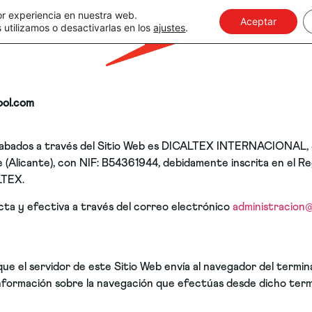
or experiencia en nuestra web.
Aceptar
utilizamos o desactivarlas en los
ajustes
.
ol.com
cabados a través del Sitio Web es DICALTEX INTERNACIONAL, S.L
 (Alicante), con NIF: B54361944, debidamente inscrita en el Reg
LTEX.
a y efectiva a través del correo electrónico
administracion@
ue el servidor de este Sitio Web envía al navegador del termin
información sobre la navegación que efectúas desde dicho term